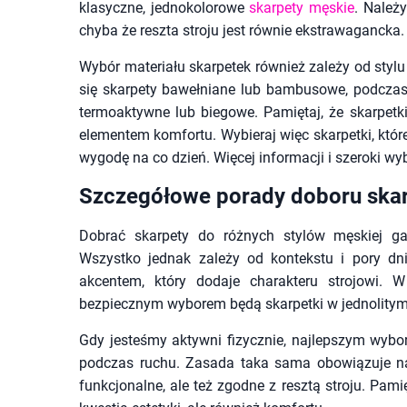
klasyczne, jednokolorowe
skarpety męskie
. Należ
chyba że reszta stroju jest równie ekstrawagancka.
Wybór materiału skarpetek również zależy od sty
się skarpety bawełniane lub bambusowe, podczas 
termoaktywne lub biegowe. Pamiętaj, że skarpetk
elementem komfortu. Wybieraj więc skarpetki, które
wygodę na co dzień. Więcej informacji i szeroki wy
Szczegółowe porady doboru skar
Dobrać skarpety do różnych stylów męskiej 
Wszystko jednak zależy od kontekstu i pory d
akcentem, który dodaje charakteru strojowi. W
bezpiecznym wyborem będą skarpetki w jednolitym
Gdy jesteśmy aktywni fizycznie, najlepszym wybo
podczas ruchu. Zasada taka sama obowiązuje na
funkcjonalne, ale też zgodne z resztą stroju. Pami