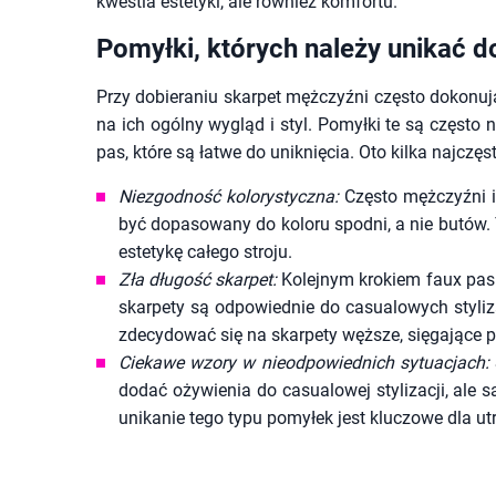
kwestia estetyki, ale również komfortu.
Pomyłki, których należy unikać d
Przy dobieraniu skarpet mężczyźni często dokonu
na ich ogólny wygląd i styl. Pomyłki te są częs
pas, które są łatwe do uniknięcia. Oto kilka najczę
Niezgodność kolorystyczna:
Często mężczyźni ig
być dopasowany do koloru spodni, a nie butów.
estetykę całego stroju.
Zła długość skarpet:
Kolejnym krokiem faux pas j
skarpety są odpowiednie do casualowych styli
zdecydować się na skarpety węższe, sięgające p
Ciekawe wzory w nieodpowiednich sytuacjach:
dodać ożywienia do casualowej stylizacji, ale 
unikanie tego typu pomyłek jest kluczowe dla u