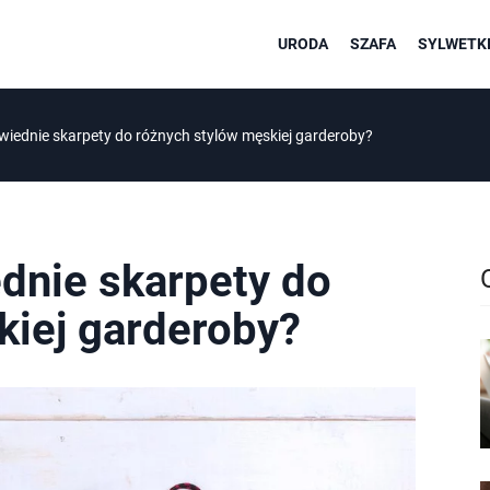
URODA
SZAFA
SYLWETKI
iednie skarpety do różnych stylów męskiej garderoby?
dnie skarpety do
kiej garderoby?