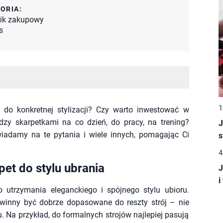
ORIA:
ik zakupowy
s
1
ć do konkretnej stylizacji? Czy warto inwestować w
ędzy skarpetkami na co dzień, do pracy, na trening?
J
iadamy na te pytania i wiele innych, pomagając Ci
s
4
et do stylu ubrania
J
i
 utrzymania eleganckiego i spójnego stylu ubioru.
winny być dobrze dopasowane do reszty strój – nie
łu. Na przykład, do formalnych strojów najlepiej pasują