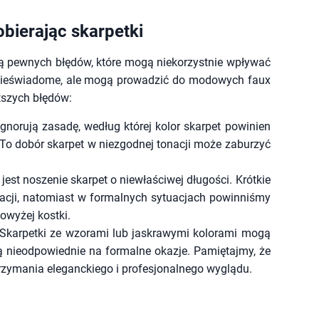
obierając skarpetki
ją pewnych błędów, które mogą niekorzystnie wpływać
to nieświadome, ale mogą prowadzić do modowych faux
stszych błędów:
norują zasadę, według której kolor skarpet powinien
 To dobór skarpet w niezgodnej tonacji może zaburzyć
est noszenie skarpet o niewłaściwej długości. Krótkie
zacji, natomiast w formalnych sytuacjach powinniśmy
owyżej kostki.
Skarpetki ze wzorami lub jaskrawymi kolorami mogą
są nieodpowiednie na formalne okazje. Pamiętajmy, że
trzymania eleganckiego i profesjonalnego wyglądu.