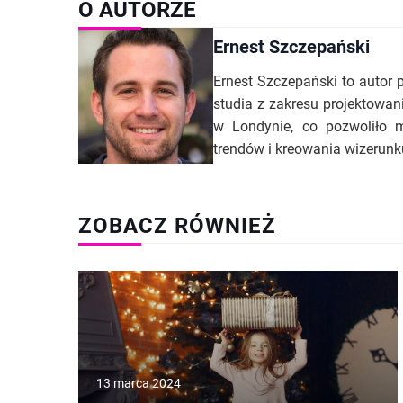
O AUTORZE
Ernest Szczepański
Ernest Szczepański to autor 
studia z zakresu projektowan
w Londynie, co pozwoliło m
trendów i kreowania wizerunk
ZOBACZ RÓWNIEŻ
13 marca 2024