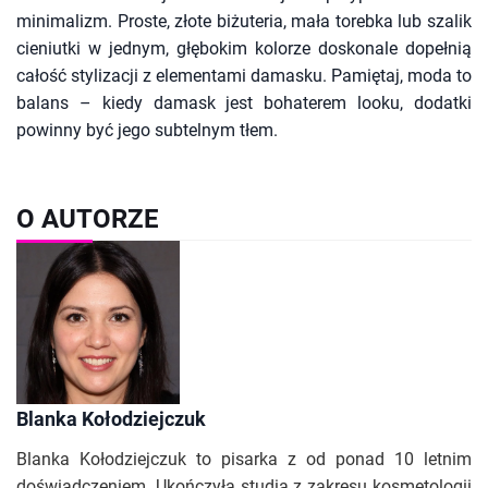
minimalizm. Proste, złote biżuteria, mała torebka lub szalik
cieniutki w jednym, głębokim kolorze doskonale dopełnią
całość stylizacji z elementami damasku. Pamiętaj, moda to
balans – kiedy damask jest bohaterem looku, dodatki
powinny być jego subtelnym tłem.
O AUTORZE
Blanka Kołodziejczuk
Blanka Kołodziejczuk to pisarka z od ponad 10 letnim
doświadczeniem. Ukończyła studia z zakresu kosmetologii