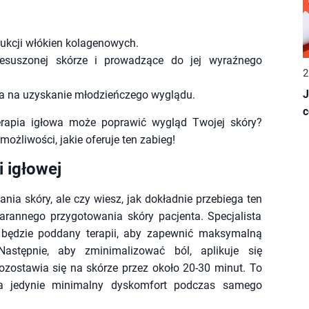
dukcji włókien kolagenowych.
zesuszonej skórze i prowadzące do jej wyraźnego
2
J
ala na uzyskanie młodzieńczego wyglądu.
c
erapia igłowa może poprawić wygląd Twojej skóry?
możliwości, jakie oferuje ten zabieg!
 igłowej
ia skóry, ale czy wiesz, jak dokładnie przebiega ten
arannego przygotowania skóry pacjenta. Specjalista
y będzie poddany terapii, aby zapewnić maksymalną
Następnie, aby zminimalizować ból, aplikuje się
pozostawia się na skórze przez około 20-30 minut. To
wa jedynie minimalny dyskomfort podczas samego