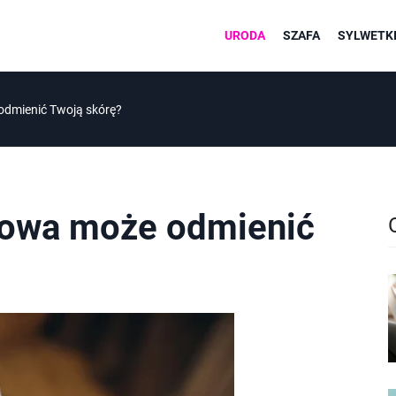
URODA
SZAFA
SYLWETKI
odmienić Twoją skórę?
łowa może odmienić