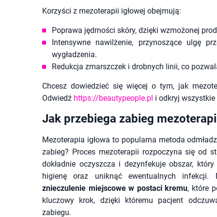
Korzyści z mezoterapii igłowej obejmują:
Poprawa jędrności skóry, dzięki wzmożonej pro
Intensywne nawilżenie, przynoszące ulgę pr
wygładzenia.
Redukcja zmarszczek i drobnych linii, co pozw
Chcesz dowiedzieć się więcej o tym, jak mezot
Odwiedź
https://beautypeople.pl
i odkryj wszystkie 
Jak przebiega zabieg mezoterapii
Mezoterapia igłowa to popularna metoda odmładzan
zabieg? Proces mezoterapii rozpoczyna się od st
dokładnie oczyszcza i dezynfekuje obszar, któr
higienę oraz uniknąć ewentualnych infekcji. 
znieczulenie miejscowe w postaci kremu
, które 
kluczowy krok, dzięki któremu pacjent odczu
zabiegu.