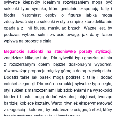
sylwetce klepsydry idealnym rozwiązaniem mogą być
sukienki typu syrenka, które genialnie eksponują talię i
biodra. Natomiast osoby o figurze jabłka mogą
zdecydować się na sukienki w stylu empire, które delikatnie
opadają z linii biustu, maskując brzuch. Ważne jest, by
podczas wyboru sukni zwrócić uwagę, jak dany fason
wpływa na proporcje ciała.
Eleganckie sukienki na studniówkę porady stylizacji
,
znajdziesz klikając tutaj. Dla sylwetki typu gruszka, a-linia
z rozszerzanym dołem będzie doskonałym wyborem,
równoważąc proporcje między górną a dolną częścią ciała.
Dodatki takie jak pasek mogą podkreślić talię i dodać
całości elegancji. Dla osób o smukłej sylwetce typu cegła,
styl sukien z marszczeniami lub zdobieniami na wysokości
bioder i biustu mogą dodać wizualnej objętości, tworząc
bardziej kobiece kształty. Warto również eksperymentować
z długością i kolorem, by ostatecznie osiągnąć efekt, który