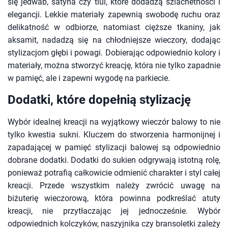
się jedwab, satyna czy tiul, które dodadzą szlachetności i
elegancji. Lekkie materiały zapewnią swobodę ruchu oraz
delikatność w odbiorze, natomiast cięższe tkaniny, jak
aksamit, nadadzą się na chłodniejsze wieczory, dodając
stylizacjom głębi i powagi. Dobierając odpowiednio kolory i
materiały, można stworzyć kreację, która nie tylko zapadnie
w pamięć, ale i zapewni wygodę na parkiecie.
Dodatki, które dopełnią stylizację
Wybór idealnej kreacji na wyjątkowy wieczór balowy to nie
tylko kwestia sukni. Kluczem do stworzenia harmonijnej i
zapadającej w pamięć stylizacji balowej są odpowiednio
dobrane dodatki. Dodatki do sukien odgrywają istotną rolę,
ponieważ potrafią całkowicie odmienić charakter i styl całej
kreacji. Przede wszystkim należy zwrócić uwagę na
biżuterię wieczorową, która powinna podkreślać atuty
kreacji, nie przytłaczając jej jednocześnie. Wybór
odpowiednich kolczyków, naszyjnika czy bransoletki zależy