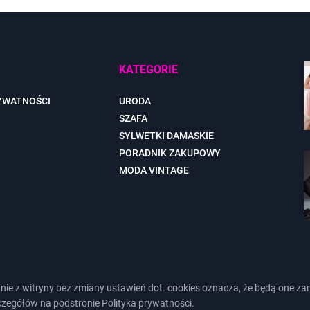
KATEGORIE
YWATNOŚCI
URODA
SZAFA
SYLWETKI DAMASKIE
PORADNIK ZAKUPOWY
MODA VINTAGE
tanie z witryny bez zmiany ustawień dot. cookies oznacza, że będą on
czegółów na podstronie
Polityka prywatności
.