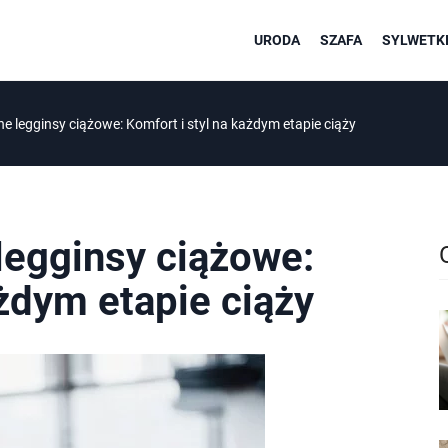
URODA
SZAFA
SYLWETKI
e legginsy ciążowe: Komfort i styl na każdym etapie ciąży
legginsy ciążowe:
ażdym etapie ciąży