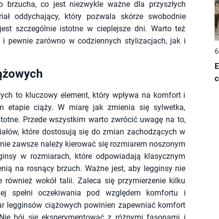
 brzucha, co jest niezwykle ważne dla przyszłych
ał oddychający, który pozwala skórze swobodnie
est szczególnie istotne w cieplejsze dni. Warto też
 i pewnie zarówno w codziennych stylizacjach, jak i
6
E
iążowych
c
ch to kluczowy element, który wpływa na komfort i
etapie ciąży. W miarę jak zmienia się sylwetka,
stotne. Przede wszystkim warto zwrócić uwagę na to,
iałów, które dostosują się do zmian zachodzących w
h nie zawsze należy kierować się rozmiarem noszonym
gginsy w rozmiarach, które odpowiadają klasycznym
nią na rosnący brzuch. Ważne jest, aby legginsy nie
 również wokół talii. Zaleca się przymierzenie kilku
piej spełni oczekiwania pod względem komfortu i
ar legginsów ciążowych powinien zapewniać komfort
 Nie bój się eksperymentować z różnymi fasonami i