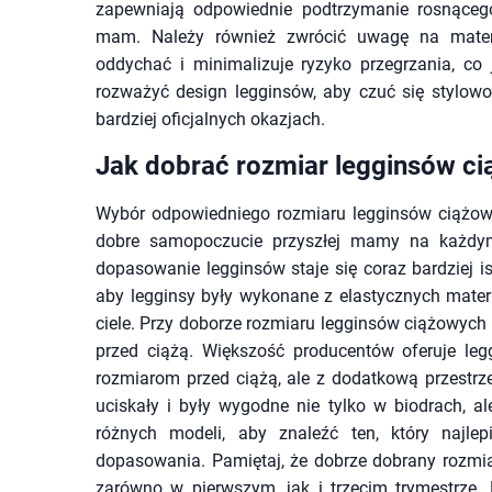
zapewniają odpowiednie podtrzymanie rosnącego
mam. Należy również zwrócić uwagę na materi
oddychać i minimalizuje ryzyko przegrzania, co j
rozważyć design legginsów, aby czuć się stylowo
bardziej oficjalnych okazjach.
Jak dobrać rozmiar legginsów c
Wybór odpowiedniego rozmiaru legginsów ciążowy
dobre samopoczucie przyszłej mamy na każdym 
dopasowanie legginsów staje się coraz bardziej i
aby legginsy były wykonane z elastycznych mater
ciele. Przy doborze rozmiaru legginsów ciążowyc
przed ciążą. Większość producentów oferuje le
rozmiarom przed ciążą, ale z dodatkową przestrze
uciskały i były wygodne nie tylko w biodrach, ale
różnych modeli, aby znaleźć ten, który najle
dopasowania. Pamiętaj, że dobrze dobrany rozmi
zarówno w pierwszym, jak i trzecim trymestrze.