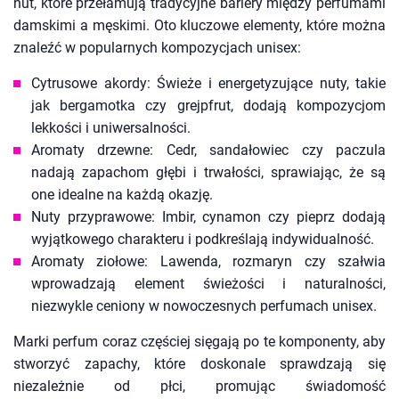
nut, które przełamują tradycyjne bariery między perfumami
damskimi a męskimi. Oto kluczowe elementy, które można
znaleźć w popularnych kompozycjach unisex:
Cytrusowe akordy: Świeże i energetyzujące nuty, takie
jak bergamotka czy grejpfrut, dodają kompozycjom
lekkości i uniwersalności.
Aromaty drzewne: Cedr, sandałowiec czy paczula
nadają zapachom głębi i trwałości, sprawiając, że są
one idealne na każdą okazję.
Nuty przyprawowe: Imbir, cynamon czy pieprz dodają
wyjątkowego charakteru i podkreślają indywidualność.
Aromaty ziołowe: Lawenda, rozmaryn czy szałwia
wprowadzają element świeżości i naturalności,
niezwykle ceniony w nowoczesnych perfumach unisex.
Marki perfum coraz częściej sięgają po te komponenty, aby
stworzyć zapachy, które doskonale sprawdzają się
niezależnie od płci, promując świadomość