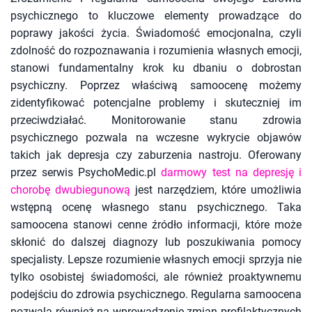
psychicznego to kluczowe elementy prowadzące do
poprawy jakości życia. Świadomość emocjonalna, czyli
zdolność do rozpoznawania i rozumienia własnych emocji,
stanowi fundamentalny krok ku dbaniu o dobrostan
psychiczny. Poprzez właściwą samoocenę możemy
zidentyfikować potencjalne problemy i skuteczniej im
przeciwdziałać. Monitorowanie stanu zdrowia
psychicznego pozwala na wczesne wykrycie objawów
takich jak depresja czy zaburzenia nastroju. Oferowany
przez serwis PsychoMedic.pl
darmowy test na depresję i
chorobę dwubiegunową
jest narzędziem, które umożliwia
wstępną ocenę własnego stanu psychicznego. Taka
samoocena stanowi cenne źródło informacji, które może
skłonić do dalszej diagnozy lub poszukiwania pomocy
specjalisty. Lepsze rozumienie własnych emocji sprzyja nie
tylko osobistej świadomości, ale również proaktywnemu
podejściu do zdrowia psychicznego. Regularna samoocena
pozwala również na wprowadzenie zmian profilaktycznych