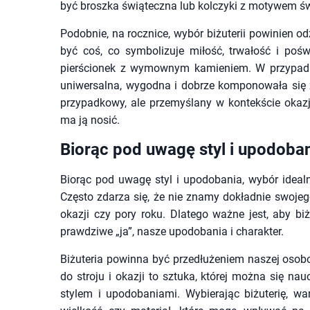
być broszka świąteczna lub kolczyki z motywem ś
Podobnie, na rocznice, wybór biżuterii powinien od
być coś, co symbolizuje miłość, trwałość i pośw
pierścionek z wymownym kamieniem. W przypadku 
uniwersalna, wygodna i dobrze komponowała się z
przypadkowy, ale przemyślany w kontekście okazji
ma ją nosić.
Biorąc pod uwagę styl i upodoba
Biorąc pod uwagę styl i upodobania, wybór ideal
Często zdarza się, że nie znamy dokładnie swojego
okazji czy pory roku. Dlatego ważne jest, aby bi
prawdziwe „ja”, nasze upodobania i charakter.
Biżuteria powinna być przedłużeniem naszej osobow
do stroju i okazji to sztuka, której można się nau
stylem i upodobaniami. Wybierając biżuterię, war