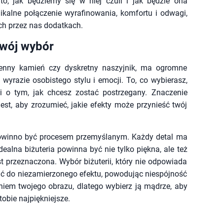
o, jak będziemy się w niej czuli i jak będzie ona
ikalne połączenie wyrafinowania, komfortu i odwagi,
ch przez nas dodatkach.
 twój wybór
ocenny kamień czy dyskretny naszyjnik, ma ogromne
w wyrazie osobistego stylu i emocji. To, co wybierasz,
i o tym, jak chcesz zostać postrzegany. Znaczenie
 jest, aby zrozumieć, jakie efekty może przynieść twój
 powinno być procesem przemyślanym. Każdy detal ma
Idealna biżuteria powinna być nie tylko piękna, ale też
est przeznaczona. Wybór biżuterii, który nie odpowiada
ić do niezamierzonego efektu, powodując niespójność
żeniem twojego obrazu, dlatego wybierz ją mądrze, aby
tobie najpiękniejsze.