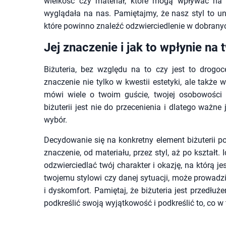
wielkość czy materiał, które mogą wpływać na t
wyglądała na nas. Pamiętajmy, że nasz styl to un
które powinno znaleźć odzwierciedlenie w dobrany
Jej znaczenie i jak to wpłynie na
Biżuteria, bez względu na to czy jest to drog
znaczenie nie tylko w kwestii estetyki, ale także 
mówi wiele o twoim guście, twojej osobowości 
biżuterii jest nie do przecenienia i dlatego ważne
wybór.
Decydowanie się na konkretny element biżuterii
znaczenie, od materiału, przez styl, aż po kształt. 
odzwierciedlać twój charakter i okazję, na którą j
twojemu stylowi czy danej sytuacji, może prowadz
i dyskomfort. Pamiętaj, że biżuteria jest przedłu
podkreślić swoją wyjątkowość i podkreślić to, co w 