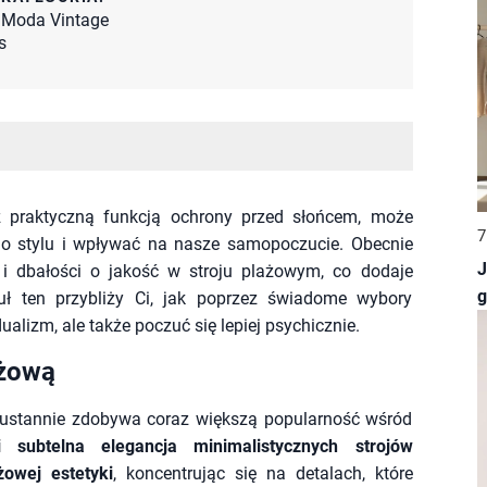
Moda Vintage
s
z praktyczną funkcją ochrony przed słońcem, może
7
go stylu i wpływać na nasze samopoczucie. Obecnie
J
i dbałości o jakość w stroju plażowym, co dodaje
g
kuł ten przybliży Ci, jak poprzez świadome wybory
alizm, ale także poczuć się lepiej psychicznie.
ażową
ieustannie zdobywa coraz większą popularność wśród
 subtelna elegancja minimalistycznych strojów
owej estetyki
, koncentrując się na detalach, które