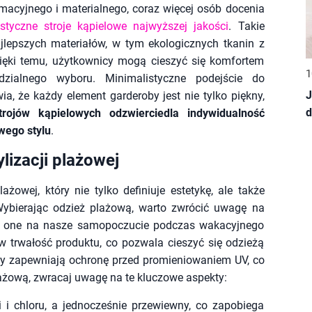
macyjnego i materialnego, coraz więcej osób docenia
styczne stroje kąpielowe najwyższej jakości
. Takie
lepszych materiałów, w tym ekologicznych tkanin z
Dzięki temu, użytkownicy mogą cieszyć się komfortem
1
zialnego wyboru. Minimalistyczne podejście do
J
a, że każdy element garderoby jest nie tylko piękny,
d
trojów kąpielowych odzwierciedla indywidualność
wego stylu
.
lizacji plażowej
żowej, który nie tylko definiuje estetykę, ale także
Wybierając odzież plażową, warto zwrócić uwagę na
ną one na nasze samopoczucie podczas wakacyjnego
 w trwałość produktu, co pozwala cieszyć się odzieżą
ny zapewniają ochronę przed promieniowaniem UV, co
lażową, zwracaj uwagę na te kluczowe aspekty:
i i chloru, a jednocześnie przewiewny, co zapobiega