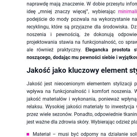
naprawdę mają znaczenie. W dobie przesytu infor
ideę „mniej znaczy więcej”, wybierając
minimali
podejście do mody pozwala na wykorzystanie naj
recyklingu, które są przyjazne dla środowiska. 
noszenia i pewnością, że dokonują odpowied
projektowania stawia na funkcjonalność, co sprawi
ale również praktyczny.
Elegancka prostota s
noszącego, dodając mu pewności siebie i wyjątko
Jakość jako kluczowy element sty
Jakość jest nieocenionym elementem stylizacji pla
wpływa na funkcjonalność i komfort noszenia. 
jakość materiałów i wykonania, ponieważ wpły
relaksu. Wysokiej jakości materiały to inwestycja
przez wiele sezonów. Ponadto, odpowiednie tkani
jest ważne dla zdrowia skóry. Wybierając odzież p
Materiał – musi być odporny na działanie sol