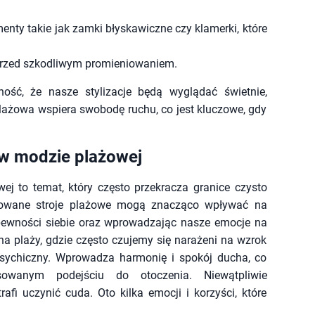
nty takie jak zamki błyskawiczne czy klamerki, które
 przed szkodliwym promieniowaniem.
ość, że nasze stylizacje będą wyglądać świetnie,
plażowa wspiera swobodę ruchu, co jest kluczowe, gdy
 w modzie plażowej
ej to temat, który często przekracza granice czysto
onowane stroje plażowe mogą znacząco wpływać na
ewności siebie oraz wprowadzając nasze emocje na
a plaży, gdzie często czujemy się narażeni na wzrok
psychiczny. Wprowadza harmonię i spokój ducha, co
ksowanym podejściu do otoczenia. Niewątpliwie
fi uczynić cuda. Oto kilka emocji i korzyści, które