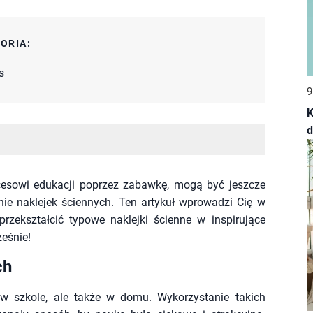
ORIA:
s
9
K
d
cesowi edukacji poprzez zabawkę, mogą być jeszcze
nie naklejek ściennych. Ten artykuł wprowadzi Cię w
zekształcić typowe naklejki ścienne w inspirujące
ześnie!
ch
 w szkole, ale także w domu. Wykorzystanie takich