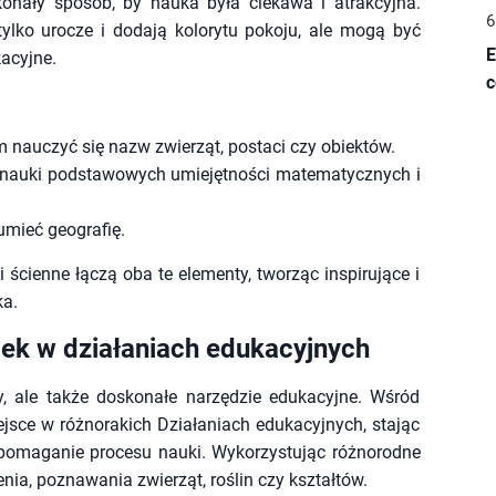
onały sposób, by nauka była ciekawa i atrakcyjna.
6
 tylko urocze i dodają kolorytu pokoju, ale mogą być
E
acyjne.
c
nauczyć się nazw zwierząt, postaci czy obiektów.
do nauki podstawowych umiejętności matematycznych i
umieć geografię.
ścienne łączą oba te elementy, tworząc inspirujące i
ka.
ek w działaniach edukacyjnych
ny, ale także doskonałe narzędzie edukacyjne. Wśród
jsce w różnorakich Działaniach edukacyjnych, stając
omaganie procesu nauki. Wykorzystując różnorodne
nia, poznawania zwierząt, roślin czy kształtów.