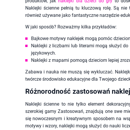
produktów, jak
naklejki dla dzieci do gry
to dosk
Naklejki ścienne pełnią tu kluczową rolę. Są nie
również używane jako fantastyczne narzędzie eduk
W jaki sposób? Rozważmy kilka przykładów:
Bajkowe motywy naklejek mogą pomóc dzieciom 
Naklejki z liczbami lub literami mogą służyć 
językowych.
Naklejki z mapami pomogą dzieciom lepiej zroz
Zabawa i nauka nie muszą się wykluczać. Naklejki 
twórcze środowisko edukacyjne dla Twojego dziec
Różnorodność zastosowań naklej
Naklejki ścienne to nie tylko element dekoracyj
szerokiej gamy Zastosowań, znajdują one swe mie
się nowoczesnym i kreatywnym sposobem na wsp
motywy i wzory, naklejki mogą służyć do nauki licze