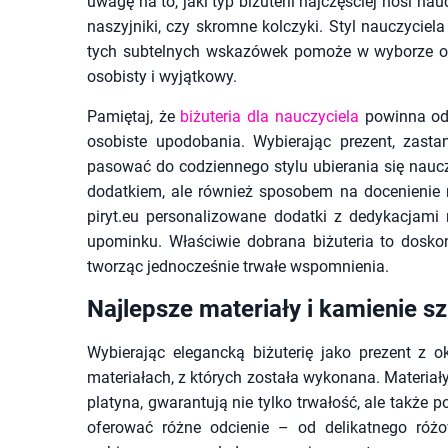
uwagę na to, jaki typ biżuterii najczęściej nosi na
naszyjniki, czy skromne kolczyki. Styl nauczycie
tych subtelnych wskazówek pomoże w wyborze odpo
osobisty i wyjątkowy.
Pamiętaj, że
biżuteria dla nauczyciela
powinna odz
osobiste upodobania. Wybierając prezent, zasta
pasować do codziennego stylu ubierania się nauczy
dodatkiem, ale również sposobem na docenienie n
piryt.eu personalizowane dodatki z dedykacjami
upominku. Właściwie dobrana biżuteria to dosko
tworząc jednocześnie trwałe wspomnienia.
Najlepsze materiały i kamienie s
Wybierając elegancką biżuterię jako prezent z o
materiałach, z których została wykonana. Materiały b
platyna, gwarantują nie tylko trwałość, ale także 
oferować różne odcienie – od delikatnego różo