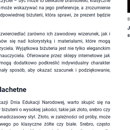
uczyciel – być może to delikatne bransoletki, klasyczne
la może wskazywać na jego preferencje, a zrozumienie
wiedniej biżuterii, która sprawi, że prezent będzie
8
J
wierciedlać zarówno ich zawodowy wizerunek, jak i
s
nów się nad kolorystyką i materiałami, które mogą
ciela. Wyjątkowa biżuteria jest nie tylko eleganckim
auczyciela. Oferowane przez sklepy internetowe jak
 mogą dodatkowo podkreślić indywidualny charakter
nały sposób, aby okazać szacunek i podziękowanie,
zlachetne
kazji Dnia Edukacji Narodowej, warto skupić się na
iżuterii o wysokiej jakości, takie jak złoto, srebro czy
ponadczasowy styl. Złoto, w zależności od próby, może
wego po klasyczne żółte czy białe. Srebro, często