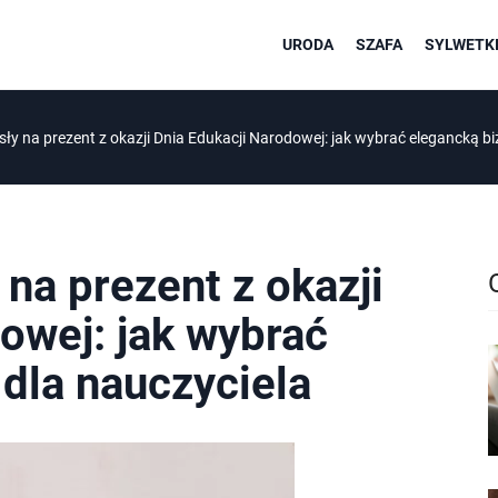
URODA
SZAFA
SYLWETKI
y na prezent z okazji Dnia Edukacji Narodowej: jak wybrać elegancką biż
na prezent z okazji
owej: jak wybrać
 dla nauczyciela