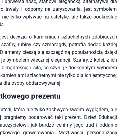
i uniwersalność, stanowi elegancką alternatywę dla
owo trwały i odporny na zarysowania, jest symbolem
 nie tylko wpływać na estetykę, ale także podkreślać
la.
jest decyzja o kamieniach szlachetnych zdobiących
, szafiry, rubiny czy szmaragdy, potrafią dodać każdej
Diamenty cieszą się szczególną popularnością dzięki
je symbolem wiecznej elegancji. Szafiry, z kolei, z ich
ę z mądrością i siłą, co czyni je doskonałym wyborem
kamieniami szlachetnymi nie tylko dla ich estetycznej
nia dla osoby obdarowywanej.
jątkowego prezentu
żuterii, która nie tylko zachwyca swoim wyglądem, ale
j pragniemy podarować taki prezent. Dzień Edukacji
uczycielowi, jak bardzo cenimy jego trud i oddanie
ątkowego grawerowania. Możliwości personalizacji