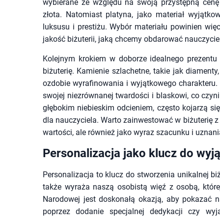
wybierane ze względu na swoją przystępną cenę 
złota. Natomiast platyna, jako materiał wyjątk
luksusu i prestiżu. Wybór materiału powinien więc
jakość biżuterii, jaką chcemy obdarować nauczycie
Kolejnym krokiem w doborze idealnego prezentu 
biżuterię. Kamienie szlachetne, takie jak diamenty
ozdobie wyrafinowania i wyjątkowego charakteru. 
swojej niezrównanej twardości i blaskowi, co czyni 
głębokim niebieskim odcieniem, często kojarzą si
dla nauczyciela. Warto zainwestować w biżuterię z 
wartości, ale również jako wyraz szacunku i uzna
Personalizacja jako klucz do wy
Personalizacja to klucz do stworzenia unikalnej bi
także wyraża naszą osobistą więź z osobą, które
Narodowej jest doskonałą okazją, aby pokazać na
poprzez dodanie specjalnej dedykacji czy wyj