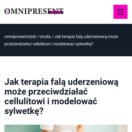
omnipresentstyle
/
Uroda
/
Jak terapia falą uderzeniową może
przeciwdziałać cellulitowi i modelować sylwetkę?
Jak terapia falą uderzeniową
może przeciwdziałać
cellulitowi i modelować
sylwetkę?