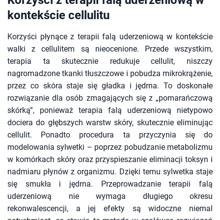
Korzyści z terapii falą uderzeniową w
kontekście cellulitu
Korzyści płynące z terapii falą uderzeniową w kontekście
walki z cellulitem są nieocenione. Przede wszystkim,
terapia ta skutecznie redukuje cellulit, niszczy
nagromadzone tkanki tłuszczowe i pobudza mikrokrążenie,
przez co skóra staje się gładka i jędrna. To doskonałe
rozwiązanie dla osób zmagających się z „pomarańczową
skórką”, ponieważ terapia falą uderzeniową nietypowo
dociera do głębszych warstw skóry, skutecznie eliminując
cellulit. Ponadto procedura ta przyczynia się do
modelowania sylwetki – poprzez pobudzanie metabolizmu
w komórkach skóry oraz przyspieszanie eliminacji toksyn i
nadmiaru płynów z organizmu. Dzięki temu sylwetka staje
się smukła i jędrna. Przeprowadzanie terapii falą
uderzeniową nie wymaga długiego okresu
rekonwalescencji, a jej efekty są widoczne niemal