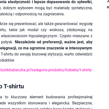
J
nia elastyczność i lepsze dopasowanie do sylwetki,
o
e, dobrym wyborem mogą być materiały syntetyczne,
rwałością i odpornością na zagniecenia.
dobrze się prezentować, ale także gwarantować wygodę
irtu, takie jak modal czy wiskoza, zdobywają na
e i właściwościom hipoalergicznym. Często mieszane z
i połysk.
Niezależnie od preferencji, ważne jest, aby
 pielęgnacji, co ma ogromne znaczenie w intensywnym
T-shirtu do swojej biurowej stylizacji, warto odwiedzić
roduktów.
/butikbabeczka.pl/kategoria-produktu/kobieta/t-shirty-
 T-shirtu
a to kluczowy element budowania profesjonalnej
zede wszystkim stonowana i elegancka. Bezpieczne,