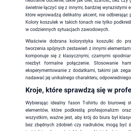
neutralne odcienie, takie jak biel, szarość, beż czy
świetnie łączyć się z innymi, bardziej wyrazistym
które wprowadzą delikatny akcent, nie odbierają
Kolory koszulek w takich tonach nie tylko podkreś
w codziennych sytuacjach zawodowych.
Właściwie dobrana kolorystyka koszulki do p
tworzenia spójnych zestawień z innymi elementami
komponuje się z klasycznymi, czarnymi spodniam
niezbyt formalne połączenie. Stosowanie ha
eksperymentowanie z dodatkami, takimi jak zegark
nadawać jej unikalnego charakteru, odpowiednieg
Kroje, które sprawdzą się w profe
Wybierając idealny fason T-shirtu do biurowej s
elementów, które podkreślą profesjonalizm or
wszystkim, ważne jest, aby krój do biura był klasy
bez zbędnych zdobień czy nadruków, mogą być świ