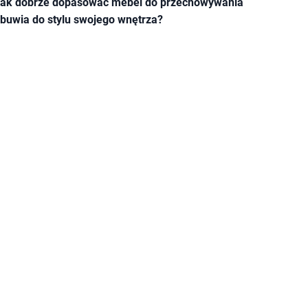
ak dobrze dopasować mebel do przechowywania
buwia do stylu swojego wnętrza?