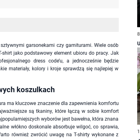
8
U
z sztywnymi garsonekami czy garniturami. Wiele osób
T-shirt jako podstawowy element ubioru do pracy. Jak
ofesjonalnego dress code’u, a jednocześnie będzie
ie materiały, kolory i kroje sprawdzą się najlepiej w
owych koszulkach
ura ma kluczowe znaczenie dla zapewnienia komfortu
ajważniejsze są tkaniny, które łączą w sobie komfort
popularniejszych wyborów jest bawełna, która znana
ralne włókno doskonale absorbuje wilgoć, co sprawia,
1
Warto również zwrócić uwagę na T-shirty wykonane z