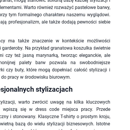
 granat, mogą stanowić solidną bazę każdej stylizacji i
i elementami. Warto również rozważyć pastelowe barwy,
c przy tym formalnego charakteru naszemu wyglądowi.
lają profesjonalizm, ale także dodają pewności siebie
racy ma także znaczenie w kontekście możliwości
 garderoby. Na przykład granatowa koszulka świetnie
i czy też jasną marynarką, tworząc eleganckie, ale
rmonijnej palety barw pozwala na swobodniejsze
i czy buty, które mogą dopełniać całość stylizacji i
o do pracy w środowisku biurowym.
sjonalnych stylizacjach
tylizacji, warto zwrócić uwagę na kilka kluczowych
az wpiszą się w dress code miejsca pracy. Przede
czny i stonowany. Klasyczne T-shirty o prostym kroju,
etną bazą do wielu stylizacji biznesowych. Istotne