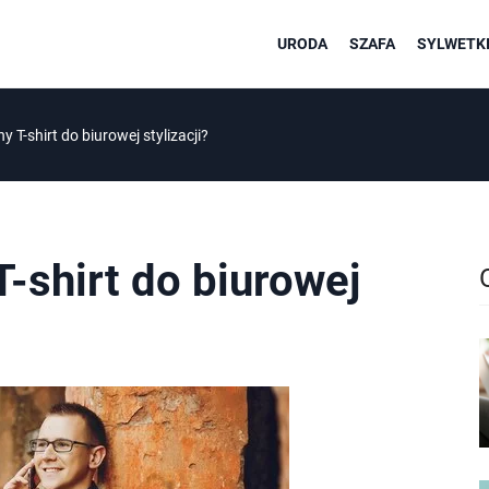
URODA
SZAFA
SYLWETKI
y T-shirt do biurowej stylizacji?
T-shirt do biurowej