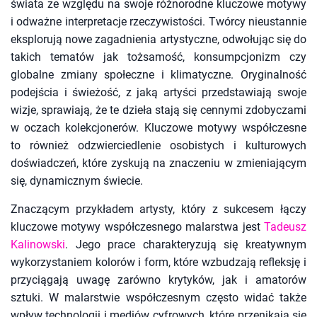
świata ze względu na swoje różnorodne kluczowe motywy
i odważne interpretacje rzeczywistości. Twórcy nieustannie
eksplorują nowe zagadnienia artystyczne, odwołując się do
takich tematów jak tożsamość, konsumpcjonizm czy
globalne zmiany społeczne i klimatyczne. Oryginalność
podejścia i świeżość, z jaką artyści przedstawiają swoje
wizje, sprawiają, że te dzieła stają się cennymi zdobyczami
w oczach kolekcjonerów. Kluczowe motywy współczesne
to również odzwierciedlenie osobistych i kulturowych
doświadczeń, które zyskują na znaczeniu w zmieniającym
się, dynamicznym świecie.
Znaczącym przykładem artysty, który z sukcesem łączy
kluczowe motywy współczesnego malarstwa jest
Tadeusz
Kalinowski
. Jego prace charakteryzują się kreatywnym
wykorzystaniem kolorów i form, które wzbudzają refleksję i
przyciągają uwagę zarówno krytyków, jak i amatorów
sztuki. W malarstwie współczesnym często widać także
wpływ technologii i mediów cyfrowych, które przenikają się