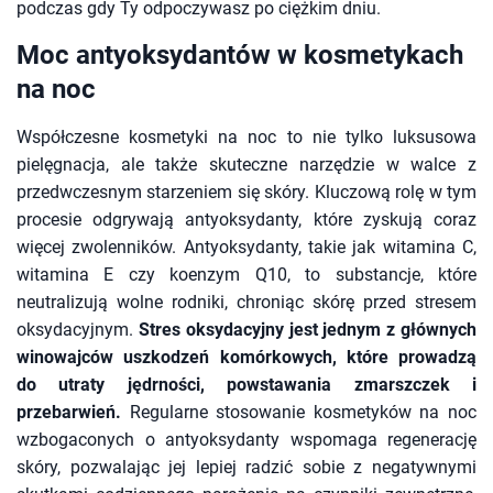
podczas gdy Ty odpoczywasz po ciężkim dniu.
Moc antyoksydantów w kosmetykach
na noc
Współczesne kosmetyki na noc to nie tylko luksusowa
pielęgnacja, ale także skuteczne narzędzie w walce z
przedwczesnym starzeniem się skóry. Kluczową rolę w tym
procesie odgrywają antyoksydanty, które zyskują coraz
więcej zwolenników. Antyoksydanty, takie jak witamina C,
witamina E czy koenzym Q10, to substancje, które
neutralizują wolne rodniki, chroniąc skórę przed stresem
oksydacyjnym.
Stres oksydacyjny jest jednym z głównych
winowajców uszkodzeń komórkowych, które prowadzą
do utraty jędrności, powstawania zmarszczek i
przebarwień.
Regularne stosowanie kosmetyków na noc
wzbogaconych o antyoksydanty wspomaga regenerację
skóry, pozwalając jej lepiej radzić sobie z negatywnymi