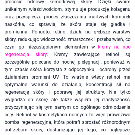
procesie odnowy komórkowej skóry. Dzięki swoim
unikalnym właściwościom, stymuluje produkcję kolagenu
oraz przyspiesza proces złuszczania martwych komórek
naskórka, co sprawia, że skóra staje się gładka i
promienna. Ponadto, retinol działa na głębsze warstwy
skóry, redukując widoczność zmarszczek i przebarwień, co
czyni go niezastąpionym elementem w
kremy na noc
regeneracja skóry
. Kremy zawierające retinol są
szczególnie polecane do nocnej pielęgnacji, ponieważ w
tym czasie skóra korzysta z odpoczynku i ochrony przed
działaniem promieni UV. To właśnie wtedy retinol ma
optymalne warunki do działania, koncentracji sił na
regenerację skóry i poprawę jej struktury. Nie tylko
wygładza on skórę, ale także wspiera jej elastyczność,
przyczyniając się tym samym do ogólnego odmłodzenia
cery. Retinol w kosmetykach nocnych to więc prawdziwa
bomba regeneracyjna, która potrafi sprostać różnorodnym
potrzebom skóry, dostarczając jej tego, co najlepsze,