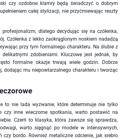
 paski czy ozdobne klamry będą świadczyć o dobrym
pełnieniem całej stylizacji, nie przyćmiewając reszty
 profesjonalizm, dlatego decydując się na czółenka,
krój. Czółenka z lekko zaokrąglonym noskiem nadadzą
zerywając przy tym formalnego charakteru. Na ślubie z
 delikatnymi zdobieniami. Kluczowe jest jednak, by
ęsto formalne okazje trwają wiele godzin. Dobrze
ój, dodając mu niepowtarzalnego charakteru i tworząc
ieczorowe
 to nie lada wyzwanie, które determinuje nie tylko
cje czy inne wieczorne spotkania, warto postawić na
siebie. Czerń to klasyka, która zawsze się sprawdza,
j odwagi, warto sięgnąć po modele w intensywnych,
 czy bordo. Również metaliczne odcienie, jak srebro