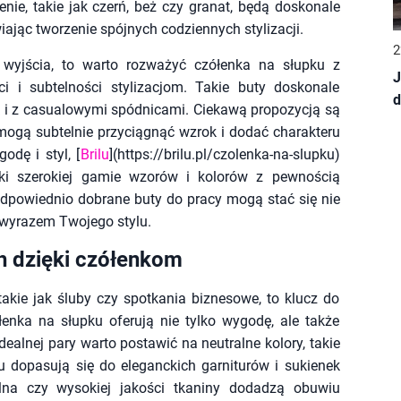
ie, takie jak czerń, beż czy granat, będą doskonale
ając tworzenie spójnych codziennych stylizacji.
2
 wyjścia, to warto rozważyć czółenka na słupku z
J
i i subtelności stylizacjom. Takie buty doskonale
 i z casualowymi spódnicami. Ciekawą propozycją są
mogą subtelnie przyciągnąć wzrok i dodać charakteru
odę i styl, [
Brilu
](https://brilu.pl/czolenka-na-slupku)
ęki szerokiej gamie wzorów i kolorów z pewnością
 odpowiednio dobrane buty do pracy mogą stać się nie
 wyrazem Twojego stylu.
h dzięki czółenkom
akie jak śluby czy spotkania biznesowe, to klucz do
enka na słupku oferują nie tylko wygodę, ale także
ealnej pary warto postawić na neutralne kolory, takie
du dopasują się do eleganckich garniturów i sukienek
alna czy wysokiej jakości tkaniny dodadzą obuwiu