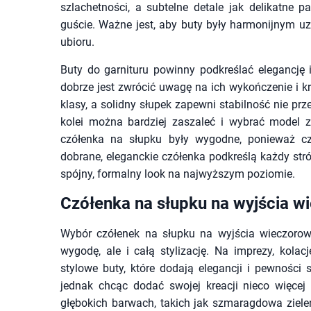
szlachetności, a subtelne detale jak delikatne
guście. Ważne jest, aby buty były harmonijnym uzu
ubioru.
Buty do garnituru powinny podkreślać elegancję i
dobrze jest zwrócić uwagę na ich wykończenie i 
klasy, a solidny słupek zapewni stabilność nie pr
kolei można bardziej zaszaleć i wybrać model z
czółenka na słupku były wygodne, ponieważ cz
dobrane, eleganckie czółenka podkreślą każdy str
spójny, formalny look na najwyższym poziomie.
Czółenka na słupku na wyjścia w
Wybór czółenek na słupku na wyjścia wieczorowe
wygodę, ale i całą stylizację. Na imprezy, kola
stylowe buty, które dodają elegancji i pewności 
jednak chcąc dodać swojej kreacji nieco więce
głębokich barwach, takich jak szmaragdowa zieleń