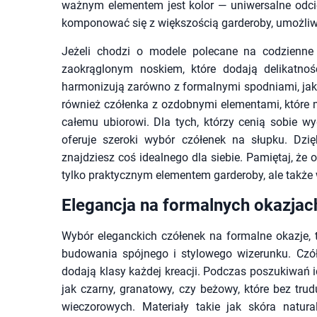
ważnym elementem jest kolor — uniwersalne odcien
komponować się z większością garderoby, umożliwi
Jeżeli chodzi o modele polecane na codzienne
zaokrąglonym noskiem, które dodają delikatnośc
harmonizują zarówno z formalnymi spodniami, jak
również czółenka z ozdobnymi elementami, które 
całemu ubiorowi. Dla tych, którzy cenią sobie wyg
oferuje szeroki wybór czółenek na słupku. Dzi
znajdziesz coś idealnego dla siebie. Pamiętaj, że
tylko praktycznym elementem garderoby, ale także
Elegancja na formalnych okazjac
Wybór eleganckich czółenek na formalne okazje, t
budowania spójnego i stylowego wizerunku. Czół
dodają klasy każdej kreacji. Podczas poszukiwań id
jak czarny, granatowy, czy beżowy, które bez tru
wieczorowych. Materiały takie jak skóra natur