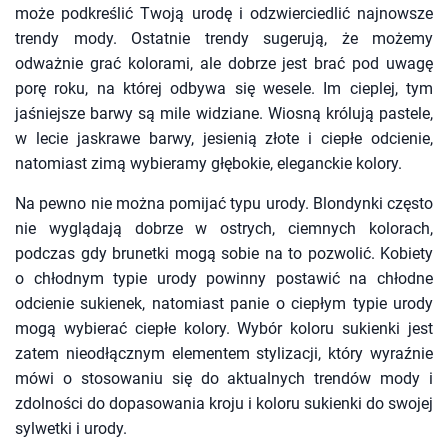
może podkreślić Twoją urodę i odzwierciedlić najnowsze
trendy mody. Ostatnie trendy sugerują, że możemy
odważnie grać kolorami, ale dobrze jest brać pod uwagę
porę roku, na której odbywa się wesele. Im cieplej, tym
jaśniejsze barwy są mile widziane. Wiosną królują pastele,
w lecie jaskrawe barwy, jesienią złote i ciepłe odcienie,
natomiast zimą wybieramy głębokie, eleganckie kolory.
Na pewno nie można pomijać typu urody. Blondynki często
nie wyglądają dobrze w ostrych, ciemnych kolorach,
podczas gdy brunetki mogą sobie na to pozwolić. Kobiety
o chłodnym typie urody powinny postawić na chłodne
odcienie sukienek, natomiast panie o ciepłym typie urody
mogą wybierać ciepłe kolory. Wybór koloru sukienki jest
zatem nieodłącznym elementem stylizacji, który wyraźnie
mówi o stosowaniu się do aktualnych trendów mody i
zdolności do dopasowania kroju i koloru sukienki do swojej
sylwetki i urody.