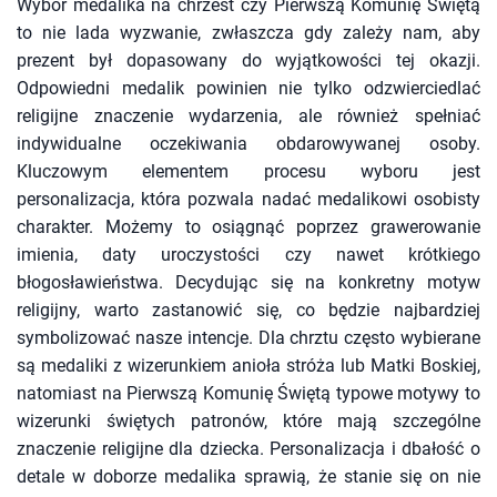
Wybór medalika na chrzest czy Pierwszą Komunię Świętą
to nie lada wyzwanie, zwłaszcza gdy zależy nam, aby
prezent był dopasowany do wyjątkowości tej okazji.
Odpowiedni medalik powinien nie tylko odzwierciedlać
religijne znaczenie wydarzenia, ale również spełniać
indywidualne oczekiwania obdarowywanej osoby.
Kluczowym elementem procesu wyboru jest
personalizacja, która pozwala nadać medalikowi osobisty
charakter. Możemy to osiągnąć poprzez grawerowanie
imienia, daty uroczystości czy nawet krótkiego
błogosławieństwa. Decydując się na konkretny motyw
religijny, warto zastanowić się, co będzie najbardziej
symbolizować nasze intencje. Dla chrztu często wybierane
są medaliki z wizerunkiem anioła stróża lub Matki Boskiej,
natomiast na Pierwszą Komunię Świętą typowe motywy to
wizerunki świętych patronów, które mają szczególne
znaczenie religijne dla dziecka. Personalizacja i dbałość o
detale w doborze medalika sprawią, że stanie się on nie